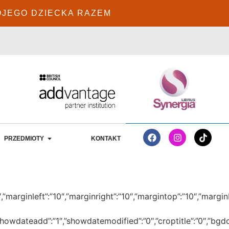
OJEGO DZIECKA RAZEM
PRZEDMIOTY
KONTAKT
:”-1″,”marginleft”:”10″,”marginright”:”10″,”margintop”:”10″,”
″,”showdateadd”:”1″,”showdatemodified”:”0″,”croptitle”:”0″,”b