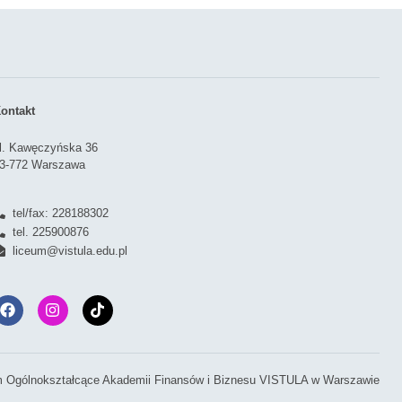
ontakt
l. Kawęczyńska 36
3-772 Warszawa
tel/fax: 228188302
tel. 225900876
liceum@vistula.edu.pl
 Ogólnokształcące Akademii Finansów i Biznesu VISTULA w Warszawie