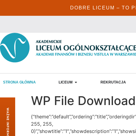
DOBRE LICEUM – TO 
STRONA GŁÓWNA
LICEUM
REKRUTACJA
WP File Download
{“theme”:”default”,”ordering”:”title”,”ordering
255, 255,
0)”,”showtitle”:”1″,”showdescription”:”1″,”sho