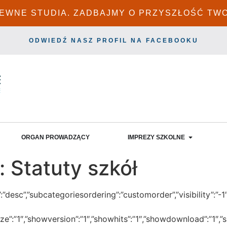
PEWNE STUDIA. ZADBAJMY O PRZYSZŁOŚĆ TW
ODWIEDŹ NASZ PROFIL NA FACEBOOKU
ORGAN PROWADZĄCY
IMPREZY SZKOLNE
:
Statuty szkół
dir”:”desc”,”subcategoriesordering”:”customorder”,”visibility”
wsize”:”1″,”showversion”:”1″,”showhits”:”1″,”showdownload”:”1