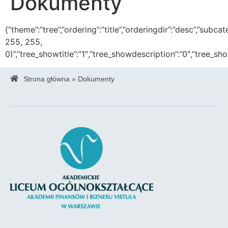
Dokumenty
{“theme”:”tree”,”ordering”:”title”,”orderingdir”:”desc”,”su
255, 255,
0)”,”tree_showtitle”:”1″,”tree_showdescription”:”0″,”tree_
Strona główna
»
Dokumenty