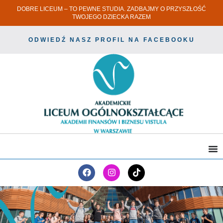
DOBRE LICEUM – TO PEWNE STUDIA. ZADBAJMY O PRZYSZŁOŚĆ
TWOJEGO DZIECKA RAZEM
ODWIEDŹ NASZ PROFIL NA FACEBOOKU