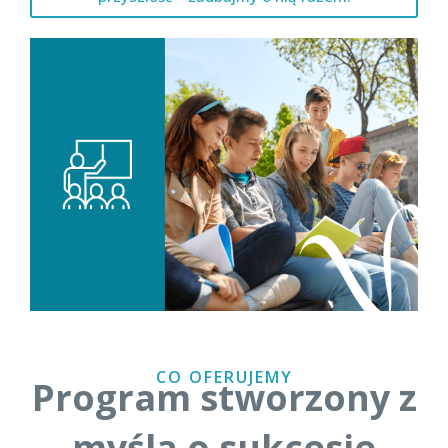
CO OFERUJEMY
Program stworzony z
myślą o sukcesie