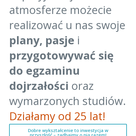
atmosferze możecie
realizować u nas swoje
plany,
pasje
i
przygotowywać się
do egzaminu
dojrzałości
oraz
wymarzonych studiów.
Działamy od 25 lat!
Dobre wykształcenie to inwestycja w
przyszłość – zadbajmy o nią razem!