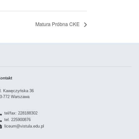
Matura Próbna CKE
ontakt
l. Kawęczyńska 36
3-772 Warszawa
tel/fax: 228188302
tel. 225900876
liceum@vistula.edu.pl