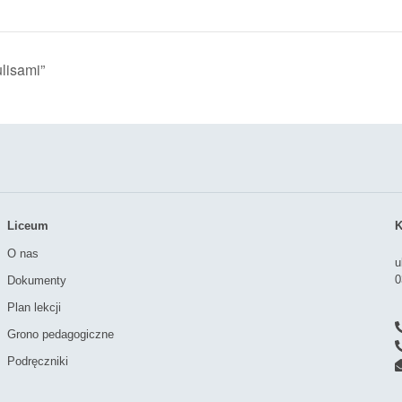
lisami”
Liceum
K
O nas
u
0
Dokumenty
Plan lekcji
Grono pedagogiczne
Podręczniki