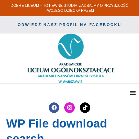
DOBRE LICEUM – TO PEWNE STUDIA. ZADBAJMY O PRZYSZŁOŚĆ
TWOJEGO DZIECKA RAZEM
ODWIEDŹ NASZ PROFIL NA FACEBOOKU
WP File download
search