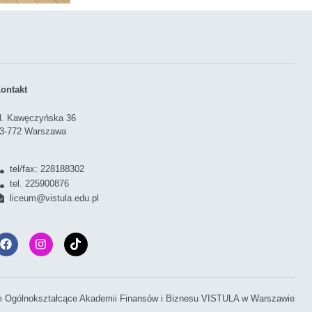
ontakt
l. Kawęczyńska 36
3-772 Warszawa
tel/fax: 228188302
tel. 225900876
liceum@vistula.edu.pl
 Ogólnokształcące Akademii Finansów i Biznesu VISTULA w Warszawie