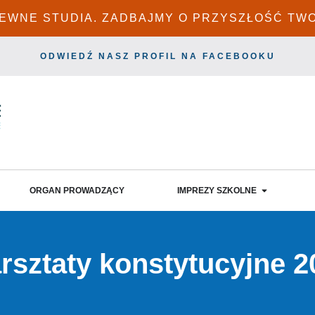
PEWNE STUDIA. ZADBAJMY O PRZYSZŁOŚĆ TW
ODWIEDŹ NASZ PROFIL NA FACEBOOKU
ORGAN PROWADZĄCY
IMPREZY SZKOLNE
rsztaty konstytucyjne 2